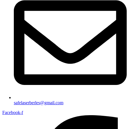
safelaserberles@gmail.com
Facebook-f