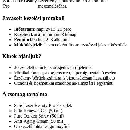
Safe Laser Beauty
Lézerfény + mikrovibráció a kontúrok
Pro
megemeléséhez
Javasolt kezelési protokoll
Időtartam:
napi 2×10–20 perc
Kezelési kúra:
minimum 3 hónap
Fenntartás:
heti 2–3 alkalom
Működésjelző:
1 percenként finom rezgéssel jelez a készülék
Kinek ajánljuk?
30 év felettieknek az öregedés első jeleinél
Mimikai ráncok, akné, rosacea, hiperpigmentáció esetén
Érzékeny bőrűek számára is biztonságosan használható
Otthoni és kozmetikai szalonos alkalmazásra egyaránt
A csomag tartalma
Safe Laser Beauty Pro készülék
Skin Renewal Gel (50 ml)
Pure Oxigen Spray (50 ml)
Anti-Aging Cream (50 ml)
Orrkezelő toldat és gumigyűrű