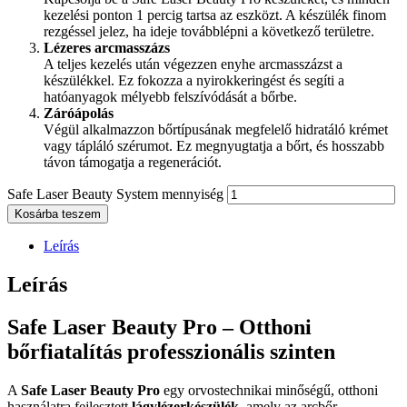
kezelési ponton 1 percig tartsa az eszközt. A készülék finom
rezgéssel jelez, ha ideje továbblépni a következő területre.
Lézeres arcmasszázs
A teljes kezelés után végezzen enyhe arcmasszázst a
készülékkel. Ez fokozza a nyirokkeringést és segíti a
hatóanyagok mélyebb felszívódását a bőrbe.
Záróápolás
Végül alkalmazzon bőrtípusának megfelelő hidratáló krémet
vagy tápláló szérumot. Ez megnyugtatja a bőrt, és hosszabb
távon támogatja a regenerációt.
Safe Laser Beauty System mennyiség
Kosárba teszem
Leírás
Leírás
Safe Laser Beauty Pro – Otthoni
bőrfiatalítás professzionális szinten
A
Safe Laser Beauty Pro
egy orvostechnikai minőségű, otthoni
használatra fejlesztett
lágylézerkészülék
, amely az arcbőr