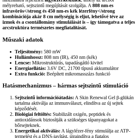
mélyreható, sejtszintű megújítását szolgálja. A
808 nm-es
infravörös</strong és
450 nm-es kék lézerfény</strong
kombinációja akár
8 cm mélységig
is eljut, lehetővé téve az
izmok és a csontállomány stimulálását is – így támogatva a teljes
arcstruktúra természetes megfiatalítását.
Műszaki adatok
Teljesítmény:
580 mW
Hullámhossz:
808 nm (IR), 450 nm (kék)
Lencse:
Mikrostruktúrás, tapadásgátló kivitel
Energiaellátás:
3.6V DC, 21700 típusú akkumulátor
Extra funkció:
Beépített mikromasszázs funkció
Hatásmechanizmus – hármas sejtszintű stimuláció
Sejtszintű információátadás:
A Skin Renewal Gel β-glükán
tartalma aktiválja az immunválaszt, elindítva az új sejtek
képződését.
Biológiai feltöltés:
Stabilizált oxigén, peptidek és
antioxidánsok biztosítják a szükséges tápanyagokat a
bőrsejteknek.
Energetikai aktiválás:
A lágylézer-fény stimulálja az ATP-
termelést és a DNS-javítást, újraindítva a fiatalos