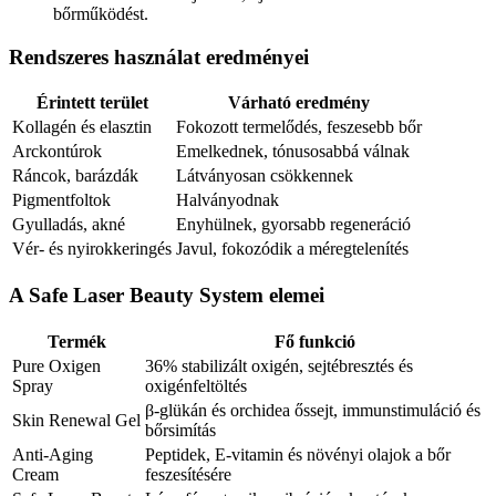
bőrműködést.
Rendszeres használat eredményei
Érintett terület
Várható eredmény
Kollagén és elasztin
Fokozott termelődés, feszesebb bőr
Arckontúrok
Emelkednek, tónusosabbá válnak
Ráncok, barázdák
Látványosan csökkennek
Pigmentfoltok
Halványodnak
Gyulladás, akné
Enyhülnek, gyorsabb regeneráció
Vér- és nyirokkeringés
Javul, fokozódik a méregtelenítés
A Safe Laser Beauty System elemei
Termék
Fő funkció
Pure Oxigen
36% stabilizált oxigén, sejtébresztés és
Spray
oxigénfeltöltés
β-glükán és orchidea őssejt, immunstimuláció és
Skin Renewal Gel
bőrsimítás
Anti-Aging
Peptidek, E-vitamin és növényi olajok a bőr
Cream
feszesítésére