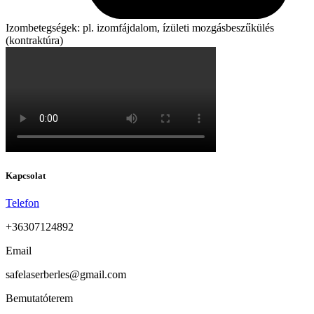
Izombetegségek: pl. izomfájdalom, ízületi mozgásbeszűkülés
(kontraktúra)
Kapcsolat
Telefon
+36307124892​
Email
safelaserberles@gmail.com
Bemutatóterem