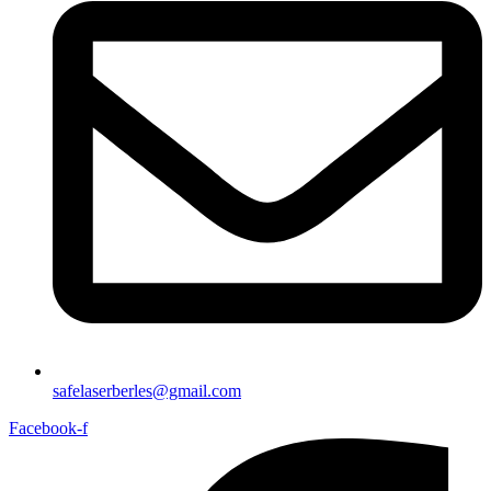
safelaserberles@gmail.com
Facebook-f