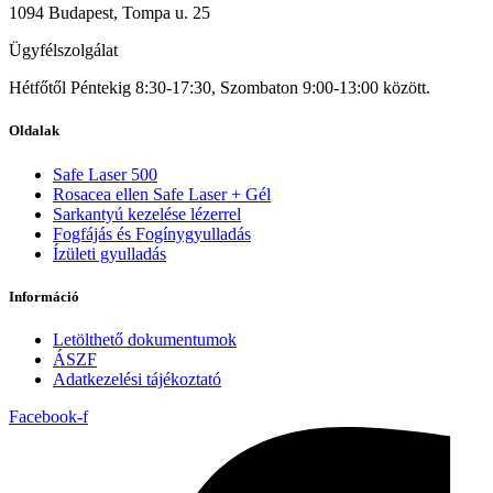
1094 Budapest, Tompa u. 25
Ügyfélszolgálat
Hétfőtől Péntekig 8:30-17:30, Szombaton 9:00-13:00 között.
Oldalak
Safe Laser 500
Rosacea ellen Safe Laser + Gél
Sarkantyú kezelése lézerrel
Fogfájás és Fogínygyulladás
Ízületi gyulladás
Információ
Letölthető dokumentumok
ÁSZF
Adatkezelési tájékoztató
Facebook-f