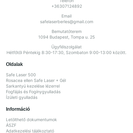
Telefon
+36307124892​
Email
safelaserberles@gmail.com
Bemutatóterem
1094 Budapest, Tompa u. 25
Ügyfélszolgálat
Hétfőtől Péntekig 8:30-17:30, Szombaton 9:00-13:00 között.
Oldalak
Safe Laser 500
Rosacea ellen Safe Laser + Gél
Sarkantyú kezelése lézerrel
Fogfájás és Fogínygyulladás
Ízületi gyulladás
Információ
Letölthető dokumentumok
ÁSZF
Adatkezelési tájékoztató