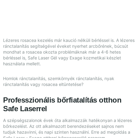
Lézeres rosacea kezelés már kaució nélküli bérléssel is. A lézeres
ránctalanítás segítségével éveket nyerhet arcbőrének, búcsút
mondhat a rosacea okozta problémáknak már a 4-6 hetes
bérléssel is, Safe Laser Gél vagy Exage kozmetikai készlet
használata mellett.
Homlok ránctalanítás, szemkörnyék ránctalanítás, nyak
ránctalanítás vagy rosacea eltüntetése?
Professzionális bőrfiatalítás otthon
Safe Laserrel
A szépségszalonok évek óta alkalmazzák hatékonyan a lézeres
bőrkezelést. Az ott alkalmazott berendezéseket sajnos nem
tudjuk hazavinni, és napi szinten használni. Erre ad megoldás a
Safe Laser – Exage otthoni bőrregeneráló program.