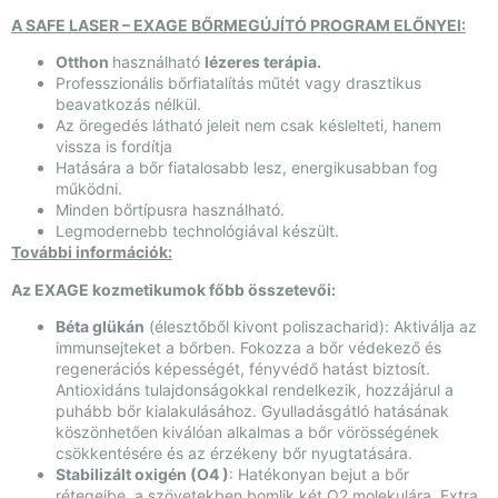
A SAFE LASER – EXAGE BŐRMEGÚJÍTÓ PROGRAM ELŐNYEI:
Otthon
használható
lézeres terápia.
Professzionális bőrfiatalítás műtét vagy drasztikus
beavatkozás nélkül.
Az öregedés látható jeleit nem csak késlelteti, hanem
vissza is fordítja
Hatására a bőr fiatalosabb lesz, energikusabban fog
működni.
Minden bőrtípusra használható.
Legmodernebb technológiával készült.
További információk:
Az EXAGE kozmetikumok főbb összetevői:
Béta glükán
(élesztőből kivont poliszacharid): Aktiválja az
immunsejteket a bőrben. Fokozza a bőr védekező és
regenerációs képességét, fényvédő hatást biztosít.
Antioxidáns tulajdonságokkal rendelkezik, hozzájárul a
puhább bőr kialakulásához. Gyulladásgátló hatásának
köszönhetően kiválóan alkalmas a bőr vörösségének
csökkentésére és az érzékeny bőr nyugtatására.
Stabilizált oxigén (O4 )
: Hatékonyan bejut a bőr
rétegeibe, a szövetekben bomlik két O2 molekulára. Extra