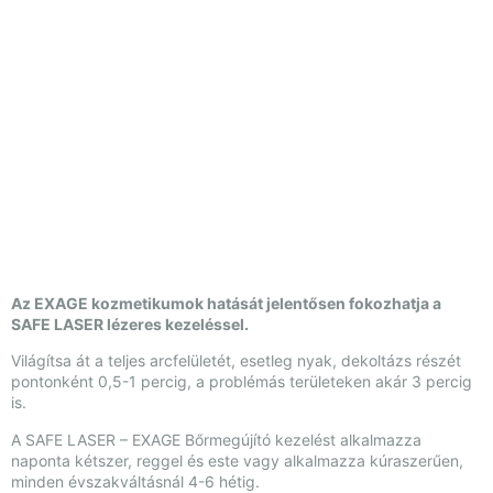
Az EXAGE kozmetikumok hatását jelentősen fokozhatja a
SAFE LASER lézeres kezeléssel.
Világítsa át a teljes arcfelületét, esetleg nyak, dekoltázs részét
pontonként 0,5-1 percig, a problémás területeken akár 3 percig
is.
A SAFE LASER – EXAGE Bőrmegújító kezelést alkalmazza
naponta kétszer, reggel és este vagy alkalmazza kúraszerűen,
minden évszakváltásnál 4-6 hétig.