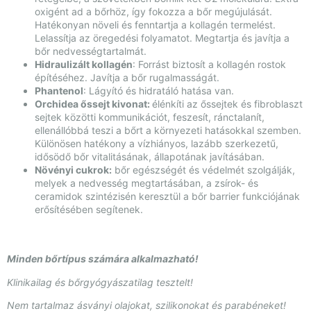
oxigént ad a bőrhöz, így fokozza a bőr megújulását.
Hatékonyan növeli és fenntartja a kollagén termelést.
Lelassítja az öregedési folyamatot. Megtartja és javítja a
bőr nedvességtartalmát.
Hidraulizált kollagén
: Forrást biztosít a kollagén rostok
építéséhez. Javítja a bőr rugalmasságát.
Phantenol
: Lágyító és hidratáló hatása van.
Orchidea őssejt kivonat:
élénkíti az őssejtek és fibroblaszt
sejtek közötti kommunikációt, feszesít, ránctalanít,
ellenállóbbá teszi a bőrt a környezeti hatásokkal szemben.
Különösen hatékony a vízhiányos, lazább szerkezetű,
idősödő bőr vitalitásának, állapotának javításában.
Növényi cukrok:
bőr egészségét és védelmét szolgálják,
melyek a nedvesség megtartásában, a zsírok- és
ceramidok szintézisén keresztül a bőr barrier funkciójának
erősítésében segítenek.
Minden bőrtípus számára alkalmazható!
Klinikailag és bőrgyógyászatilag tesztelt!
Nem tartalmaz ásványi olajokat, szilikonokat és parabéneket!