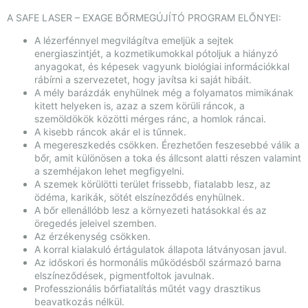
A SAFE LASER – EXAGE BŐRMEGÚJÍTÓ PROGRAM ELŐNYEI:
A lézerfénnyel megvilágítva emeljük a sejtek
energiaszintjét, a kozmetikumokkal pótoljuk a hiányzó
anyagokat, és képesek vagyunk biológiai információkkal
rábírni a szervezetet, hogy javítsa ki saját hibáit.
A mély barázdák enyhülnek még a folyamatos mimikának
kitett helyeken is, azaz a szem körüli ráncok, a
szemöldökök közötti mérges ránc, a homlok ráncai.
A kisebb ráncok akár el is tűnnek.
A megereszkedés csökken. Érezhetően feszesebbé válik a
bőr, amit különösen a toka és állcsont alatti részen valamint
a szemhéjakon lehet megfigyelni.
A szemek körülötti terület frissebb, fiatalabb lesz, az
ödéma, karikák, sötét elszíneződés enyhülnek.
A bőr ellenállóbb lesz a környezeti hatásokkal és az
öregedés jeleivel szemben.
Az érzékenység csökken.
A korral kialakuló értágulatok állapota látványosan javul.
Az időskori és hormonális működésből származó barna
elszíneződések, pigmentfoltok javulnak.
Professzionális bőrfiatalítás műtét vagy drasztikus
beavatkozás nélkül.