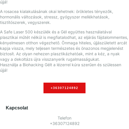
újjá!
A rosacea kialakulásának okai lehetnek: örökletes tényezők,
hormonális változások, stressz, gyógyszer mellékhatások,
tisztítószerek, vegyszerek.
A Safe Laser 500 készülék és a Gél együttes használatával
plasztikai műtét nélkül is megfiatalodhat, az eljárás fájdalommentes,
kényelmesen otthon végezhető. Önmaga hiteles, újjászületett arcát
kapja vissza, mely teljesen természetes és önazonos megjelenést
biztosít. Az olyan nehezen plasztikázhatóak, mint a kéz, a nyak
vagy a dekoltázs újra visszanyerik rugalmasságukat.
Használja a Biohacking Gélt a lézerrel kúra szerűen és szülessen
újjá!
+36307124892
Kapcsolat
Telefon
+36307124892​