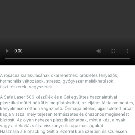
A rosacea kialakulásának okai lehetnek: örökletes tényezők,
hormonális változások, stressz, gyógyszer mellékhatások,
tisztítószerek, vegyszerek.
A Safe Laser 500 készülék és a Gél együttes használatával
plasztikai műtét nélkül is megfiatalodhat, az eljárás fájdalommentes,
kényelmesen otthon végezhető. Önmaga hiteles, újjászületett arcát
kapja vissza, mely teljesen természetes és önazonos megjelenést
biztosít. Az olyan nehezen plasztikázhatóak, mint a kéz, a nyak
vagy a dekoltázs újra visszanyerik rugalmasságukat.
Használja a Biohacking Gélt a lézerrel kúra szerűen és szülessen