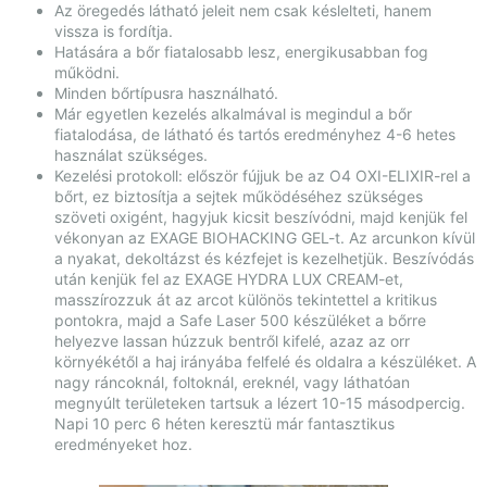
Az öregedés látható jeleit nem csak késlelteti, hanem
vissza is fordítja.
Hatására a bőr fiatalosabb lesz, energikusabban fog
működni.
Minden bőrtípusra használható.
Már egyetlen kezelés alkalmával is megindul a bőr
fiatalodása, de látható és tartós eredményhez 4-6 hetes
használat szükséges.
Kezelési protokoll: először fújjuk be az O4 OXI-ELIXIR-rel a
bőrt, ez biztosítja a sejtek működéséhez szükséges
szöveti oxigént, hagyjuk kicsit beszívódni, majd kenjük fel
vékonyan az EXAGE BIOHACKING GEL-t. Az arcunkon kívül
a nyakat, dekoltázst és kézfejet is kezelhetjük. Beszívódás
után kenjük fel az EXAGE HYDRA LUX CREAM-et,
masszírozzuk át az arcot különös tekintettel a kritikus
pontokra, majd a Safe Laser 500 készüléket a bőrre
helyezve lassan húzzuk bentről kifelé, azaz az orr
környékétől a haj irányába felfelé és oldalra a készüléket. A
nagy ráncoknál, foltoknál, ereknél, vagy láthatóan
megnyúlt területeken tartsuk a lézert 10-15 másodpercig.
Napi 10 perc 6 héten keresztü már fantasztikus
eredményeket hoz.