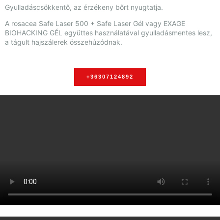
Gyulladáscsökkentő, az érzékeny bőrt nyugtatja.
A rosacea Safe Laser 500 + Safe Laser Gél vagy EXAGE
BIOHACKING GÉL együttes használatával gyulladásmentes lesz,
a tágult hajszálerek összehúzódnak.
+36307124892