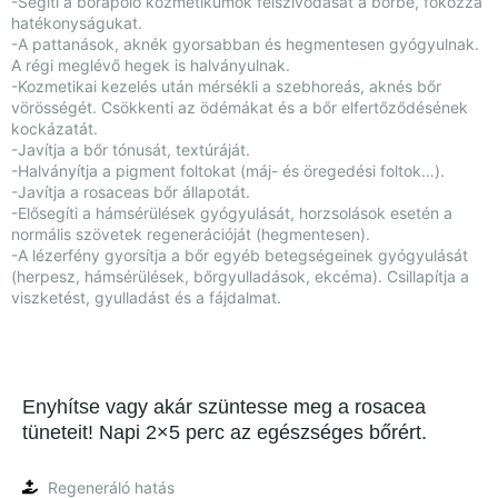
-Segíti a bőrápoló kozmetikumok felszívódását a bőrbe, fokozza
hatékonyságukat.
-A pattanások, aknék gyorsabban és hegmentesen gyógyulnak.
A régi meglévő hegek is halványulnak.
-Kozmetikai kezelés után mérsékli a szebhoreás, aknés bőr
vörösségét. Csökkenti az ödémákat és a bőr elfertőződésének
kockázatát.
-Javítja a bőr tónusát, textúráját.
-Halványítja a pigment foltokat (máj- és öregedési foltok…).
-Javítja a rosaceas bőr állapotát.
-Elősegíti a hámsérülések gyógyulását, horzsolások esetén a
normális szövetek regenerációját (hegmentesen).
-A lézerfény gyorsítja a bőr egyéb betegségeinek gyógyulását
(herpesz, hámsérülések, bőrgyulladások, ekcéma). Csillapítja a
viszketést, gyulladást és a fájdalmat.
Enyhítse vagy akár szüntesse meg a rosacea
tüneteit! Napi 2×5 perc az egészséges bőrért.
Regeneráló hatás