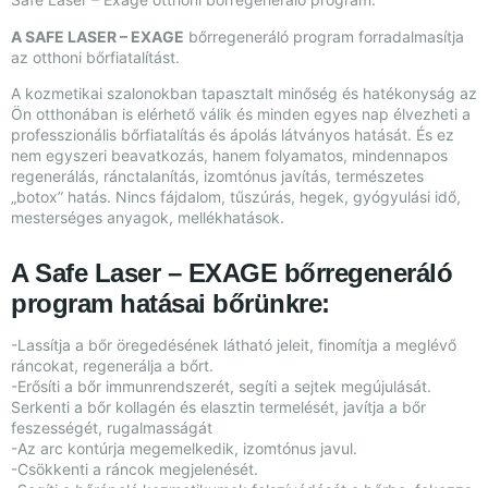
A SAFE LASER – EXAGE
bőrregeneráló program forradalmasítja
az otthoni bőrfiatalítást.
A kozmetikai szalonokban tapasztalt minőség és hatékonyság az
Ön otthonában is elérhető válik és minden egyes nap élvezheti a
professzionális bőrfiatalítás és ápolás látványos hatását. És ez
nem egyszeri beavatkozás, hanem folyamatos, mindennapos
regenerálás, ránctalanítás, izomtónus javítás, természetes
„botox” hatás. Nincs fájdalom, tűszúrás, hegek, gyógyulási idő,
mesterséges anyagok, mellékhatások.
A Safe Laser – EXAGE bőrregeneráló
program hatásai bőrünkre:​
-Lassítja a bőr öregedésének látható jeleit, finomítja a meglévő
ráncokat, regenerálja a bőrt.
-Erősíti a bőr immunrendszerét, segíti a sejtek megújulását.
Serkenti a bőr kollagén és elasztin termelését, javítja a bőr
feszességét, rugalmasságát
-Az arc kontúrja megemelkedik, izomtónus javul.
-Csökkenti a ráncok megjelenését.